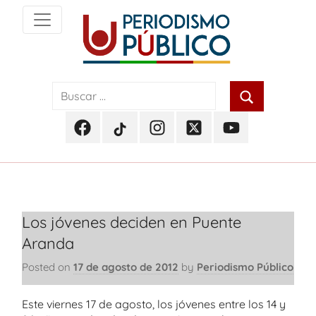
Skip
to
content
Noticias
Periodismo
y
actualidad
Público
de
Facebook
TikTok
Instagram
Twitter
Youtube
Soacha,
Periodismo
Periodismo
Periodismo
Periodismo
Periodismo
Bogotá
Público
Público
Público
Público
Público
y
Cundinamarca
Los jóvenes deciden en Puente
Aranda
Posted on
17 de agosto de 2012
by
Periodismo Público
Este viernes 17 de agosto, los jóvenes entre los 14 y