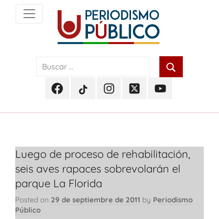
Skip
to
content
Noticias
Periodismo
y
actualidad
Público
de
Facebook
TikTok
Instagram
Twitter
Youtube
Soacha,
Periodismo
Periodismo
Periodismo
Periodismo
Periodismo
Bogotá
Público
Público
Público
Público
Público
y
Cundinamarca
Luego de proceso de rehabilitación,
seis aves rapaces sobrevolarán el
parque La Florida
Posted on
29 de septiembre de 2011
by
Periodismo
Público