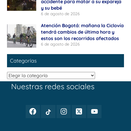
accidente para matar a su expareja
y su bebé
6 de agosto de 2026
Atención Bogotá: mañana la Ciclovía
tendrá cambios de última hora y
estos son los recorridos afectados
6 de agosto de 2026
Categorías
Categorías
Nuestras redes sociales
Facebook
TikTok
Instagram
Twitter
Youtube
Periodismo
Periodismo
Periodismo
Periodismo
Periodismo
Público
Público
Público
Público
Público