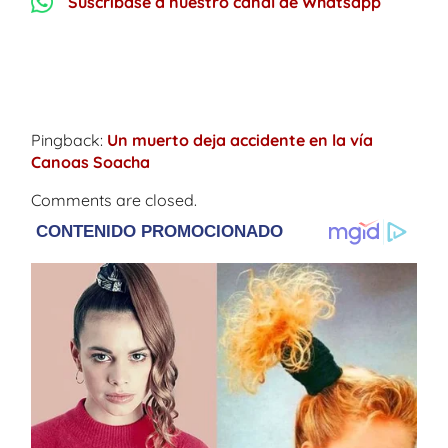
Suscríbase a nuestro canal de Whatsapp
One thought on “
No hay puente sin
trancón en la vía Bogotá-Girardot
”
Pingback:
Un muerto deja accidente en la vía
Canoas Soacha
Comments are closed.