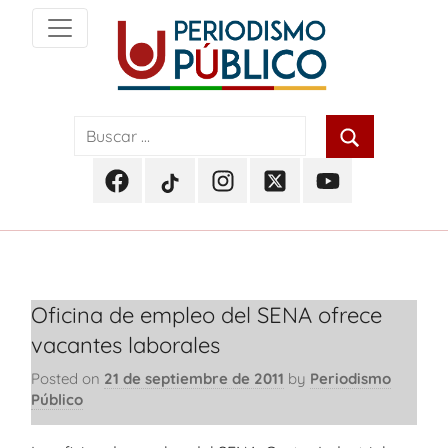
Skip
to
content
Noticias
Periodismo
y
actualidad
Público
de
Facebook
TikTok
Instagram
Twitter
Youtube
Soacha,
Periodismo
Periodismo
Periodismo
Periodismo
Periodismo
Bogotá
Público
Público
Público
Público
Público
y
Cundinamarca
Oficina de empleo del SENA ofrece
vacantes laborales
Posted on
21 de septiembre de 2011
by
Periodismo
Público