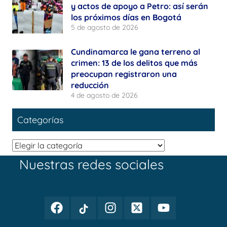
y actos de apoyo a Petro: así serán
los próximos días en Bogotá
5 de agosto de 2026
Cundinamarca le gana terreno al
crimen: 13 de los delitos que más
preocupan registraron una
reducción
4 de agosto de 2026
Categorías
Categorías
Nuestras redes sociales
Facebook
TikTok
Instagram
Twitter
Youtube
Periodismo
Periodismo
Periodismo
Periodismo
Periodismo