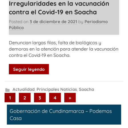
Irregularidades en la vacunación
contra el Covid-19 en Soacha
Posted on
3 de diciembre de 2021
by
Periodismo
Público
Denuncian largas filas, falta de biológicos y
demoras en la atención para atender la vacunación
contra el Covid-19 en Soacha.
Seguir leyendo
Actualidad
,
Principales Noticias
,
Soacha
Paginación
Next
1
2
3
4
»
Posts
de
Gobernación de Cundinamarca – Podemos
entradas
Casa