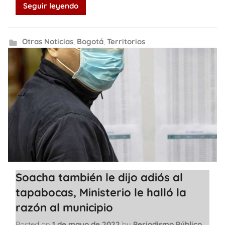
Seguir leyendo
Otras Noticias
,
Bogotá
,
Territorios
Soacha también le dijo adiós al
tapabocas, Ministerio le halló la
razón al municipio
Posted on
1 de mayo de 2022
by
Periodismo Público