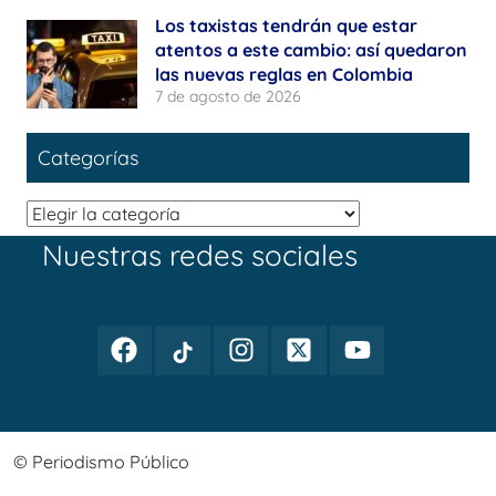
Los taxistas tendrán que estar
atentos a este cambio: así quedaron
las nuevas reglas en Colombia
7 de agosto de 2026
Categorías
Categorías
Nuestras redes sociales
Facebook
TikTok
Instagram
Twitter
Youtube
Periodismo
Periodismo
Periodismo
Periodismo
Periodismo
Público
Público
Público
Público
Público
© Periodismo Público