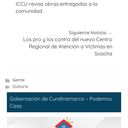
de
ICCU revisa obras entregadas a la
entradas
comunidad
Siguiente Noticia
Los pro y los contra del nuevo Centro
Regional de Atención a Víctimas en
Soacha
Gente
Cultura
Gobernación de Cundinamarca – Podemos
Casa