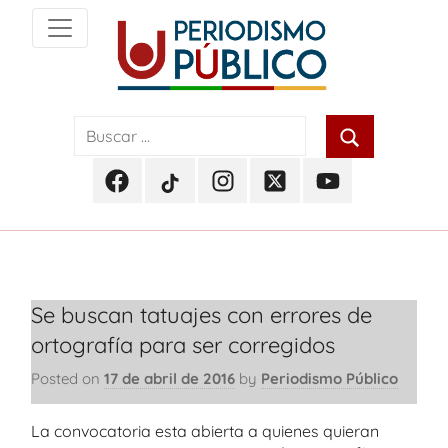
Skip
to
content
Noticias
Periodismo
y
actualidad
Público
de
Facebook
TikTok
Instagram
Twitter
Youtube
Soacha,
Periodismo
Periodismo
Periodismo
Periodismo
Periodismo
Bogotá
Público
Público
Público
Público
Público
y
Cundinamarca
Se buscan tatuajes con errores de
ortografía para ser corregidos
Posted on
17 de abril de 2016
by
Periodismo Público
La convocatoria esta abierta a quienes quieran