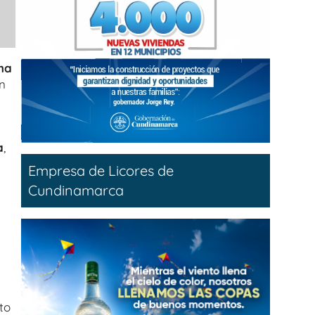
ha
n
a
,
Empresa de Licores de
Cundinamarca
to