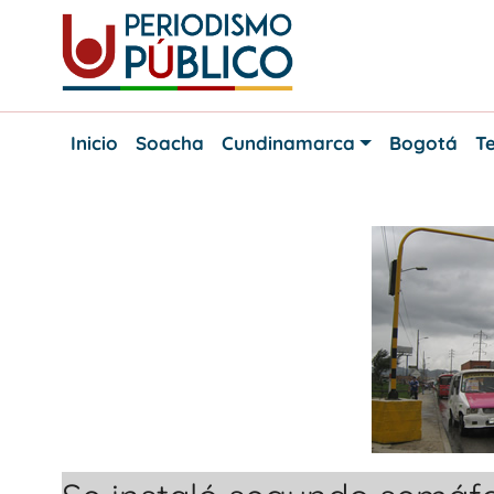
Skip
to
content
Noticias
Periodismo
y
Inicio
Soacha
Cundinamarca
Bogotá
Te
actualidad
Público
de
Soacha,
Bogotá
y
Cundinamarca