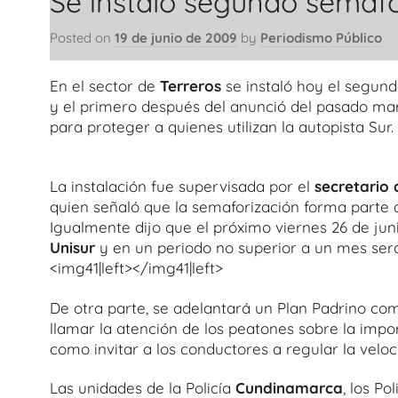
Se instaló segundo semáf
Posted on
19 de junio de 2009
by
Periodismo Público
En el sector de
Terreros
se instaló hoy el segun
y el primero después del anunció del pasado m
para proteger a quienes utilizan la autopista Sur.
La instalación fue supervisada por el
secretario
quien señaló que la semaforización forma parte d
Igualmente dijo que el próximo viernes 26 de ju
Unisur
y en un periodo no superior a un mes será
<img41|left></img41|left>
De otra parte, se adelantará un Plan Padrino c
llamar la atención de los peatones sobre la impor
como invitar a los conductores a regular la velo
Las unidades de la Policía
Cundinamarca
, los P