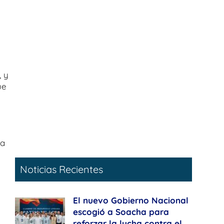
, y
ue
 a
Noticias Recientes
El nuevo Gobierno Nacional
escogió a Soacha para
reforzar la lucha contra el