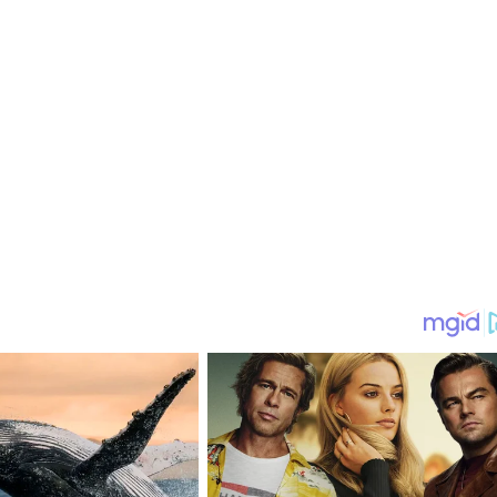
máforo en Soacha
”