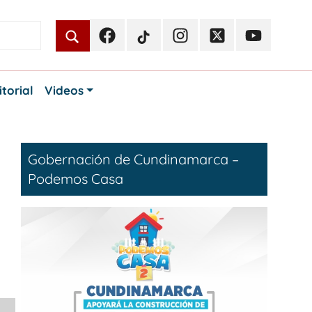
Facebook
TikTok
Instagram
Twitter
Youtube
Periodismo
Periodismo
Periodismo
Periodismo
Periodismo
Público
Público
Público
Público
Público
itorial
Videos
Gobernación de Cundinamarca –
Podemos Casa