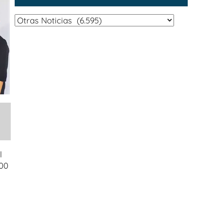
Categorías
l
000