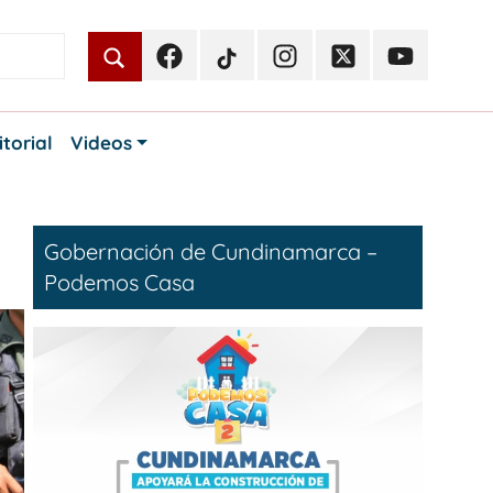
Facebook
TikTok
Instagram
Twitter
Youtube
Periodismo
Periodismo
Periodismo
Periodismo
Periodismo
Público
Público
Público
Público
Público
itorial
Videos
Gobernación de Cundinamarca –
Podemos Casa