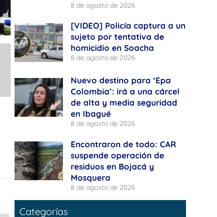
8 de agosto de 2026
[VIDEO] Policía captura a un
sujeto por tentativa de
homicidio en Soacha
8 de agosto de 2026
Nuevo destino para ‘Epa
Colombia’: irá a una cárcel
de alta y media seguridad
en Ibagué
e
8 de agosto de 2026
Encontraron de todo: CAR
suspende operación de
residuos en Bojacá y
Mosquera
8 de agosto de 2026
Categorías