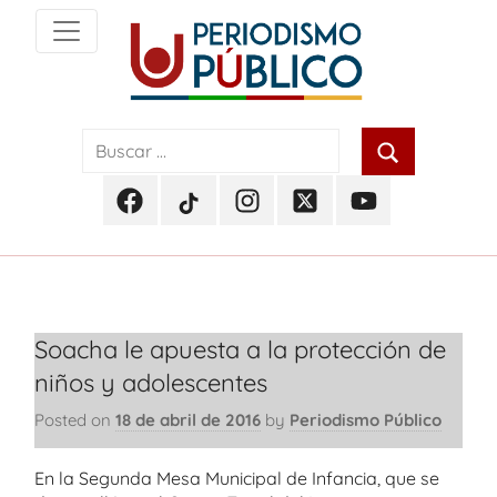
Skip
to
content
Noticias
Periodismo
y
actualidad
Público
de
Facebook
TikTok
Instagram
Twitter
Youtube
Soacha,
Periodismo
Periodismo
Periodismo
Periodismo
Periodismo
Bogotá
Público
Público
Público
Público
Público
y
Cundinamarca
Soacha le apuesta a la protección de
niños y adolescentes
Posted on
18 de abril de 2016
by
Periodismo Público
En la Segunda Mesa Municipal de Infancia, que se