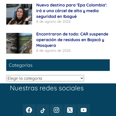
Nuevo destino para ‘Epa Colombia’:
irá a una cárcel de alta y media
seguridad en Ibagué
8 de agosto de 2026
Encontraron de todo: CAR suspende
operación de residuos en Bojacá y
Mosquera
8 de agosto de 2026
Categorías
Categorías
Nuestras redes sociales
Facebook
TikTok
Instagram
Twitter
Youtube
Periodismo
Periodismo
Periodismo
Periodismo
Periodismo