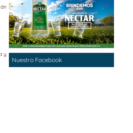
rán
a y
Nuestro Facebook