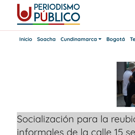
Skip
to
content
Noticias
Periodismo
y
Inicio
Soacha
Cundinamarca
Bogotá
Te
actualidad
Público
de
Soacha,
Bogotá
y
Cundinamarca
Socialización para la reu
informales de la calle 15 s