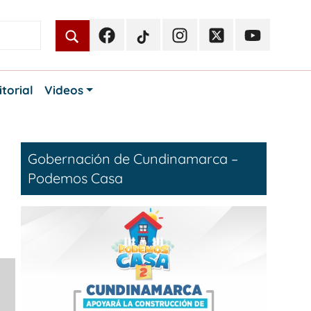
Facebook
TikTok
Instagram
Twitter
Youtube
Periodismo
Periodismo
Periodismo
Periodismo
Periodismo
Público
Público
Público
Público
Público
itorial
Videos
Gobernación de Cundinamarca –
Podemos Casa