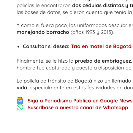
policías le encontraron
dos cédulas distintas y 
las bases de datos, se dieron cuenta que tenía l
Y como si fuera poco, los uniformados descubrie
manejando borracho
(años 1993 y 2015).
Consultar si desea:
Trío en motel de Bogotá
Finalmente, se le hizo la
prueba de embriaguez
hombre fue capturado y puesto a disposición de l
La policía de tránsito de Bogotá hizo un llamad
vida
, especialmente en estas festividades en don
Siga a Periodismo Público en Google News
Suscríbase a nuestro canal de Whatsapp
One thought on “
Taxista de Bogotá fue
licencia suspendida
”