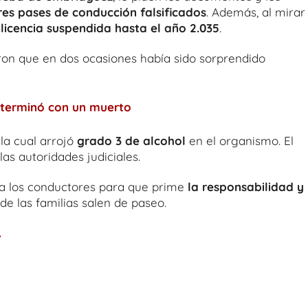
tres pases de conducción falsificados
. Además, al mirar
a
licencia suspendida hasta el año 2.035
.
ron que en dos ocasiones había sido sorprendido
 terminó con un muerto
, la cual arrojó
grado 3 de alcohol
en el organismo. El
as autoridades judiciales.
o a los conductores para que prime
la responsabilidad y 
de las familias salen de paseo.
.
 encontrado manejando borracho y con la