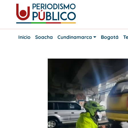
Skip
to
content
Noticias
Periodismo
y
Inicio
Soacha
Cundinamarca
Bogotá
Te
actualidad
Público
de
Soacha,
Bogotá
y
Cundinamarca