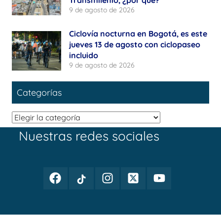
9 de agosto de 2026
Ciclovía nocturna en Bogotá, es este
jueves 13 de agosto con ciclopaseo
incluido
9 de agosto de 2026
Categorías
Categorías
Nuestras redes sociales
Facebook
TikTok
Instagram
Twitter
Youtube
Periodismo
Periodismo
Periodismo
Periodismo
Periodismo
Público
Público
Público
Público
Público