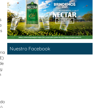
s
a
as
Nuestro Facebook
ria
E)
ede
 y
n
ndo
).