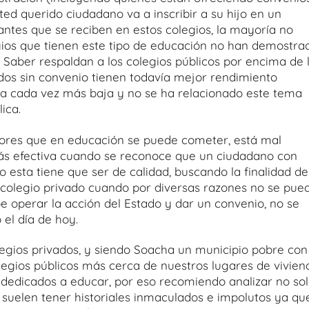
ed querido ciudadano va a inscribir a su hijo en un
iantes que se reciben en estos colegios, la mayoría no
gios que tienen este tipo de educación no han demostra
s Saber respaldan a los colegios públicos por encima de 
ados sin convenio tienen todavía mejor rendimiento
ta cada vez más baja y no se ha relacionado este tema
ica.
rrores que en educación se puede cometer, está mal
más efectiva cuando se reconoce que un ciudadano con
 esta tiene que ser de calidad, buscando la finalidad de
 colegio privado cuando por diversas razones no se pue
e operar la acción del Estado y dar un convenio, no se
 el día de hoy.
gios privados, y siendo Soacha un municipio pobre con
legios públicos más cerca de nuestros lugares de vivien
dedicados a educar, por eso recomiendo analizar no so
 suelen tener historiales inmaculados e impolutos ya qu