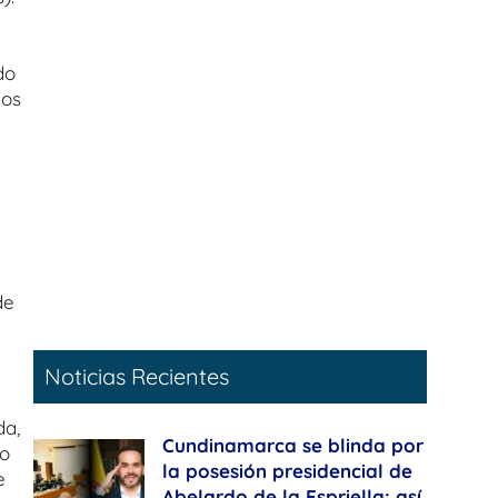
do
los
de
Noticias Recientes
da,
Cundinamarca se blinda por
lo
la posesión presidencial de
e
Abelardo de la Espriella: así