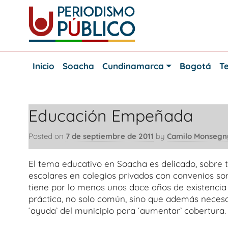
Skip
to
content
Noticias
Periodismo
y
Inicio
Soacha
Cundinamarca
Bogotá
Te
actualidad
Público
de
Soacha,
Bogotá
Educación Empeñada
y
Cundinamarca
Posted on
7 de septiembre de 2011
by
Camilo Monsegn
El tema educativo en Soacha es delicado, sobre t
escolares en colegios privados con convenios s
tiene por lo menos unos doce años de existencia 
práctica, no solo común, sino que además necesa
‘ayuda’ del municipio para ‘aumentar’ cobertura.