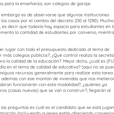
os para la enseñanza, son colegios de garaje.
sin embargo es de observarse que algunas instituciones
 los casos por el cambio del decreto 230 al 1290). Mucho
, es decir que todavía hay espacio para estudiantes en l
menta la cantidad de estudiantes por convenio, mientr
er lugar con todo el presupuesto dedicado al tema de
 más colegios públicos?, ¿Qué control realiza la secreta
ora la calidad de la educación?. Mejor dicho, ¿cuál es (FU
aldía en el tema de calidad de educativa? (aquí no se pu
 exiguos recursos generalmente para realizar esta tarea
y además con ese montón de viviendas que nos metiero
 abran funcionarán con esta modalidad?, ¿quiénes ya
ros (casas nuevas) que se van a construir?, llegarán al
 las preguntas es cuál es el candidato que se está juga
stración (incluyendo quienes están ofreciendo convenios