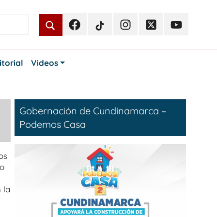
Facebook
TikTok
Instagram
Twitter
Youtube
Periodismo
Periodismo
Periodismo
Periodismo
Periodismo
Público
Público
Público
Público
Público
itorial
Videos
Gobernación de Cundinamarca –
Podemos Casa
os
io
 la