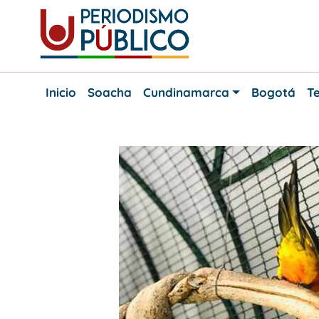
Skip
to
content
Noticias
Periodismo
y
Inicio
Soacha
Cundinamarca
Bogotá
Te
actualidad
Público
de
Soacha,
Bogotá
y
Cundinamarca