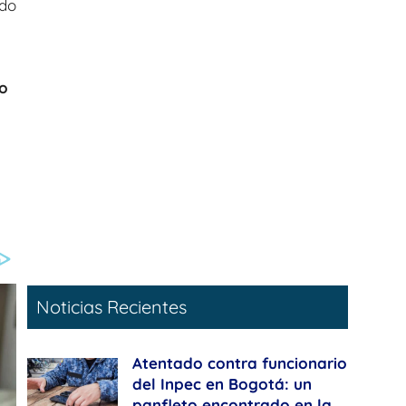
ndo
co
Noticias Recientes
Atentado contra funcionario
del Inpec en Bogotá: un
panfleto encontrado en la