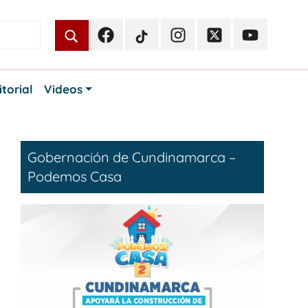
Facebook
TikTok
Instagram
Twitter
Youtube
Periodismo
Periodismo
Periodismo
Periodismo
Periodismo
Público
Público
Público
Público
Público
itorial
Videos
Gobernación de Cundinamarca –
Podemos Casa