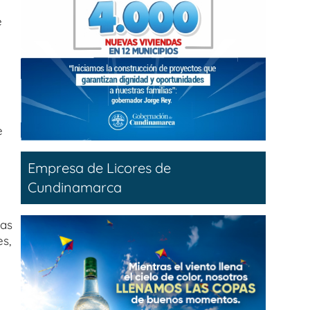
e
e
Empresa de Licores de
Cundinamarca
tas
es,