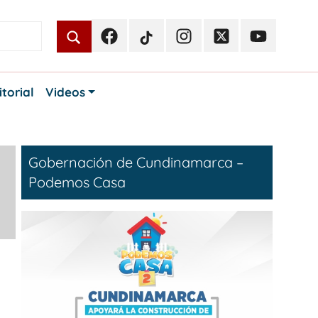
Facebook
TikTok
Instagram
Twitter
Youtube
Periodismo
Periodismo
Periodismo
Periodismo
Periodismo
Público
Público
Público
Público
Público
itorial
Videos
Gobernación de Cundinamarca –
Podemos Casa