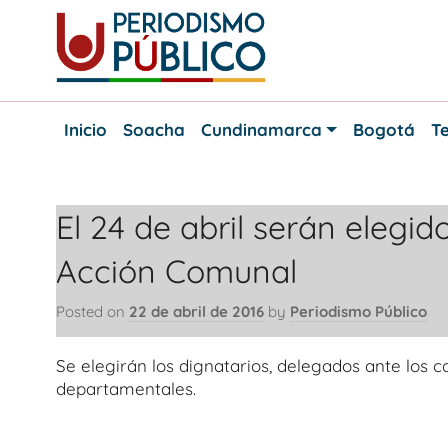
Skip
to
content
Noticias
Periodismo
y
Inicio
Soacha
Cundinamarca
Bogotá
Te
actualidad
Público
de
Soacha,
Bogotá
El 24 de abril serán elegi
y
Cundinamarca
Acción Comunal
Posted on
22 de abril de 2016
by
Periodismo Público
Se elegirán los dignatarios, delegados ante los c
departamentales.