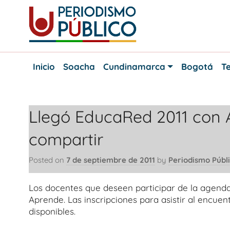
Skip
to
content
Noticias
Periodismo
y
Inicio
Soacha
Cundinamarca
Bogotá
Te
actualidad
Público
de
Soacha,
Bogotá
Llegó EducaRed 2011 con A
y
Cundinamarca
compartir
Posted on
7 de septiembre de 2011
by
Periodismo Públ
Los docentes que deseen participar de la agend
Aprende. Las inscripciones para asistir al encuen
disponibles.