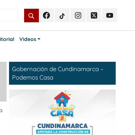
Facebook
TikTok
Instagram
Twitter
Youtube
Periodismo
Periodismo
Periodismo
Periodismo
Periodismo
Público
Público
Público
Público
Público
itorial
Videos
Gobernación de Cundinamarca –
Podemos Casa
a