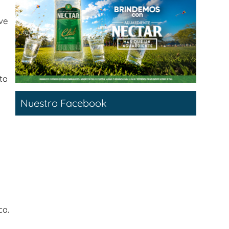
ve
sta
Nuestro Facebook
ca.
e