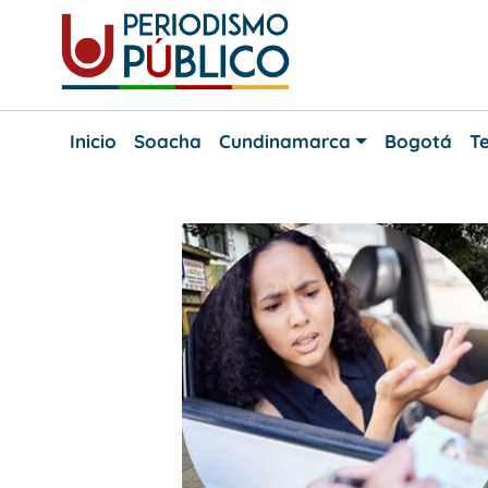
Skip
to
content
Noticias
Periodismo
y
Inicio
Soacha
Cundinamarca
Bogotá
Te
actualidad
Público
de
Soacha,
Bogotá
y
Cundinamarca