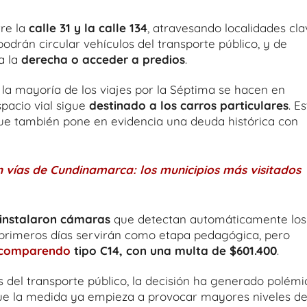
re la
calle 31 y la calle 134
, atravesando localidades cla
lo podrán circular vehículos del transporte público, y de
a la
derecha o acceder a predios
.
 la mayoría de los viajes por la Séptima se hacen en
spacio vial sigue
destinado a los carros particulares
. E
 que también pone en evidencia una deuda histórica con
n vías de Cundinamarca: los municipios más visitados
instalaron cámaras
que detectan automáticamente los
 primeros días servirán como etapa pedagógica, pero
comparendo
tipo C14, con una multa de $601.400
.
s del transporte público, la decisión ha generado polémi
ue la medida ya empieza a provocar mayores niveles d