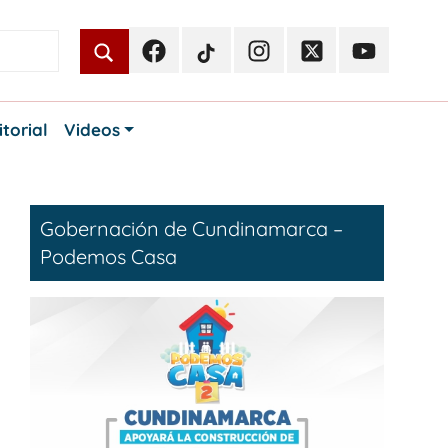
Facebook
TikTok
Instagram
Twitter
Youtube
Periodismo
Periodismo
Periodismo
Periodismo
Periodismo
Público
Público
Público
Público
Público
itorial
Videos
Gobernación de Cundinamarca –
Podemos Casa