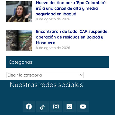
Nuevo destino para ‘Epa Colombia’:
irá a una cárcel de alta y media
seguridad en Ibagué
8 de agosto de 2026
Encontraron de todo: CAR suspende
operación de residuos en Bojacá y
Mosquera
8 de agosto de 2026
Categorías
Categorías
Nuestras redes sociales
Facebook
TikTok
Instagram
Twitter
Youtube
Periodismo
Periodismo
Periodismo
Periodismo
Periodismo