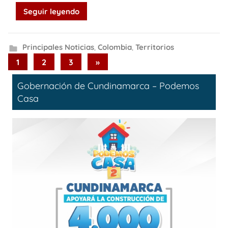
Seguir leyendo
Principales Noticias
,
Colombia
,
Territorios
Paginación
Next
1
2
3
»
Posts
de
Gobernación de Cundinamarca – Podemos
entradas
Casa