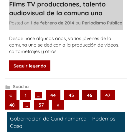
Films TV producciones, talento
audiovisual de la comuna uno
Posted on
1 de febrero de 2014
by
Periodismo Público
Desde hace algunos años, varios jóvenes de la
comuna uno se dedican a la producción de videos,
cortometrajes y otros
Seguir leyendo
Soacha
Paginación
Previous
«
1
…
44
45
46
47
Posts
de
Next
48
…
57
»
Posts
entradas
Gobernación de Cundinamarca – Podemos
Casa