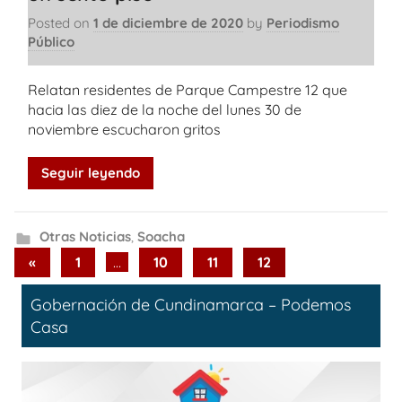
Posted on
1 de diciembre de 2020
by
Periodismo
Público
Relatan residentes de Parque Campestre 12 que
hacia las diez de la noche del lunes 30 de
noviembre escucharon gritos
Seguir leyendo
Otras Noticias
,
Soacha
Paginación
Previous
«
1
…
10
11
12
Posts
de
Gobernación de Cundinamarca – Podemos
entradas
Casa