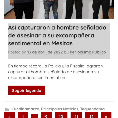
Así capturaron a hombre señalado
de asesinar a su excompañera
sentimental en Mesitas
Posted on
13 de abril de 2022
by
Periodismo Público
En tiempo récord, la Policía y la Fiscalía lograron
capturar al hombre señalado de asesinar a su
excompañera sentimental en
Seguir leyendo
Cundinamarca
,
Principales Noticias
,
Tequendama
Paginación
Previous
Next
«
1
…
9
10
11
12
»