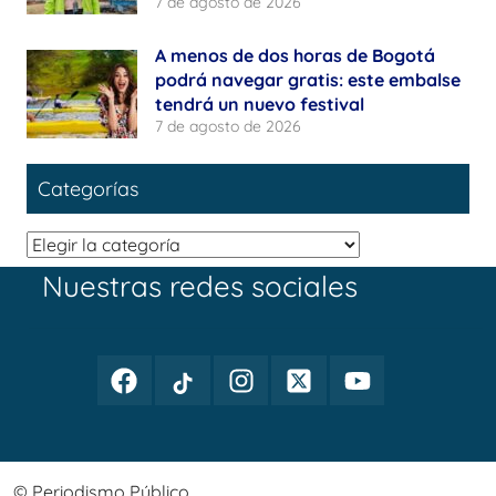
7 de agosto de 2026
A menos de dos horas de Bogotá
podrá navegar gratis: este embalse
tendrá un nuevo festival
7 de agosto de 2026
Categorías
Categorías
Nuestras redes sociales
Facebook
TikTok
Instagram
Twitter
Youtube
Periodismo
Periodismo
Periodismo
Periodismo
Periodismo
Público
Público
Público
Público
Público
© Periodismo Público