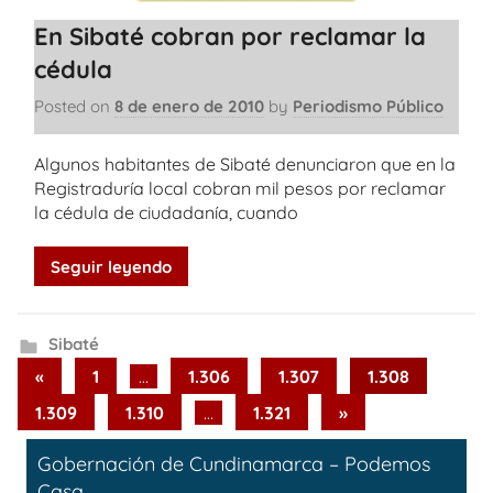
En Sibaté cobran por reclamar la
cédula
Posted on
8 de enero de 2010
by
Periodismo Público
Algunos habitantes de Sibaté denunciaron que en la
Registraduría local cobran mil pesos por reclamar
la cédula de ciudadanía, cuando
Seguir leyendo
Sibaté
Paginación
Previous
«
1
…
1.306
1.307
1.308
Posts
de
Next
1.309
1.310
…
1.321
»
Posts
entradas
Gobernación de Cundinamarca – Podemos
Casa