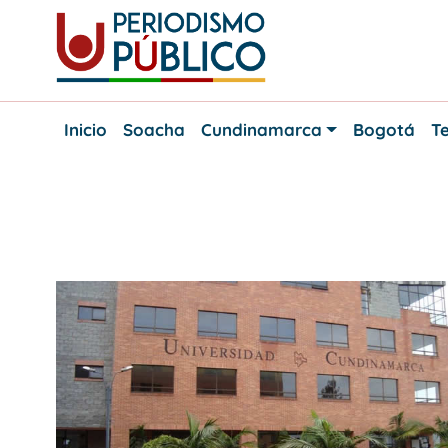
Skip
to
content
Noticias
Periodismo
y
Inicio
Soacha
Cundinamarca
Bogotá
Te
actualidad
Público
de
Soacha,
Bogotá
y
Categoría:
Otras Noticias
Cundinamarca