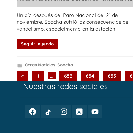
Un día después del Paro Nacional del 21 de
noviembre, Soacha sufrió las consecuencias del
vandalismo, especialmente en la estación
Seguir leyendo
Otras Noticias
,
Soacha
Paginación
Previous
«
1
…
653
654
655
6
Posts
Nuestras redes sociales
de
entradas
Facebook
TikTok
Instagram
Twitter
Youtube
Periodismo
Periodismo
Periodismo
Periodismo
Periodismo
Público
Público
Público
Público
Público