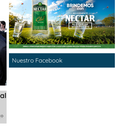
Nuestro Facebook
al
co
y