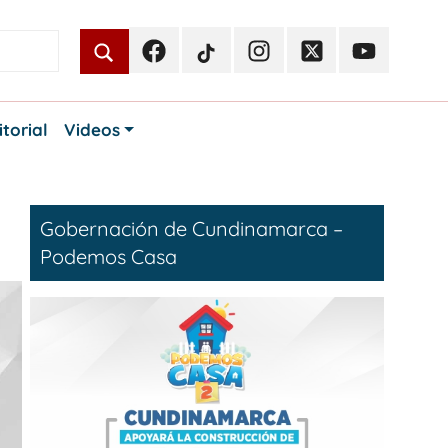
Facebook
TikTok
Instagram
Twitter
Youtube
Periodismo
Periodismo
Periodismo
Periodismo
Periodismo
Público
Público
Público
Público
Público
itorial
Videos
Gobernación de Cundinamarca –
Podemos Casa