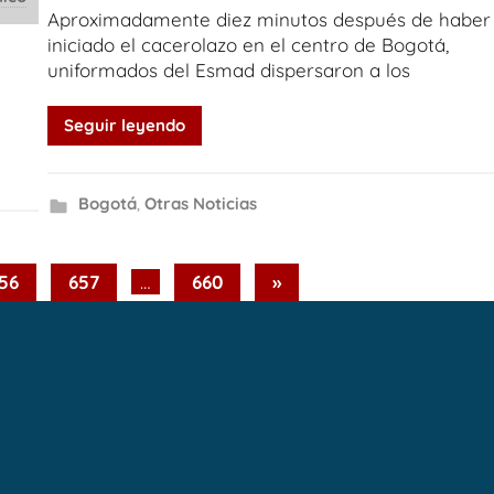
Aproximadamente diez minutos después de haber
iniciado el cacerolazo en el centro de Bogotá,
uniformados del Esmad dispersaron a los
Seguir leyendo
Bogotá
,
Otras Noticias
Next
56
657
…
660
»
Posts