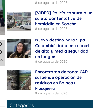
8 de agosto de 2026
[VIDEO] Policía captura a un
sujeto por tentativa de
homicidio en Soacha
8 de agosto de 2026
Nuevo destino para ‘Epa
o
Colombia’: irá a una cárcel
o
de alta y media seguridad
en Ibagué
co
8 de agosto de 2026
Encontraron de todo: CAR
suspende operación de
residuos en Bojacá y
Mosquera
8 de agosto de 2026
Categorías