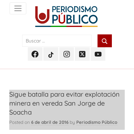
Skip
to
content
Noticias
Periodismo
y
actualidad
Público
de
Facebook
TikTok
Instagram
Twitter
Youtube
Soacha,
Periodismo
Periodismo
Periodismo
Periodismo
Periodismo
Bogotá
Público
Público
Público
Público
Público
y
Cundinamarca
Sigue batalla para evitar explotación
minera en vereda San Jorge de
Soacha
Posted on
6 de abril de 2016
by
Periodismo Público