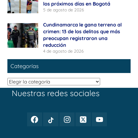
los próximos días en Bogotá
5 de agosto de 2026
Cundinamarca le gana terreno al
crimen: 13 de los delitos que más
preocupan registraron una
reducción
4 de agosto de 2026
Categorías
Categorías
Nuestras redes sociales
Facebook
TikTok
Instagram
Twitter
Youtube
Periodismo
Periodismo
Periodismo
Periodismo
Periodismo
Público
Público
Público
Público
Público