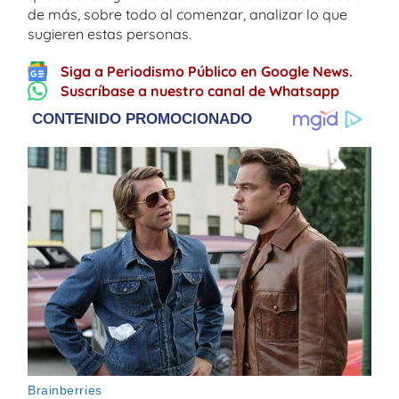
de más, sobre todo al comenzar, analizar lo que
sugieren estas personas.
Siga a Periodismo Público en Google News.
Suscríbase a nuestro canal de Whatsapp