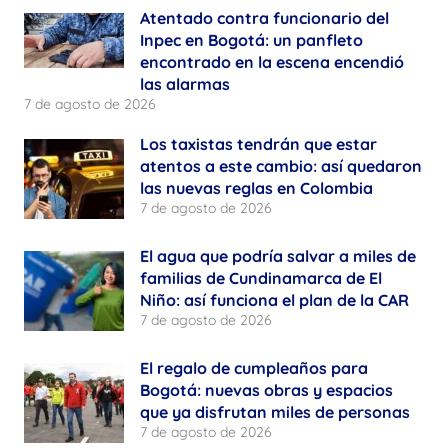
Atentado contra funcionario del
Inpec en Bogotá: un panfleto
encontrado en la escena encendió
las alarmas
7 de agosto de 2026
Los taxistas tendrán que estar
atentos a este cambio: así quedaron
las nuevas reglas en Colombia
7 de agosto de 2026
El agua que podría salvar a miles de
familias de Cundinamarca de El
Niño: así funciona el plan de la CAR
7 de agosto de 2026
El regalo de cumpleaños para
Bogotá: nuevas obras y espacios
que ya disfrutan miles de personas
7 de agosto de 2026