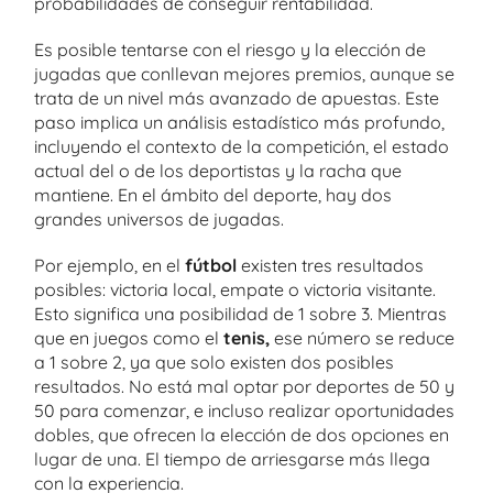
probabilidades de conseguir rentabilidad.
Es posible tentarse con el riesgo y la elección de
jugadas que conllevan mejores premios, aunque se
trata de un nivel más avanzado de apuestas. Este
paso implica un análisis estadístico más profundo,
incluyendo el contexto de la competición, el estado
actual del o de los deportistas y la racha que
mantiene. En el ámbito del deporte, hay dos
grandes universos de jugadas.
Por ejemplo, en el
fútbol
existen tres resultados
posibles: victoria local, empate o victoria visitante.
Esto significa una posibilidad de 1 sobre 3. Mientras
que en juegos como el
tenis,
ese número se reduce
a 1 sobre 2, ya que solo existen dos posibles
resultados. No está mal optar por deportes de 50 y
50 para comenzar, e incluso realizar oportunidades
dobles, que ofrecen la elección de dos opciones en
lugar de una. El tiempo de arriesgarse más llega
con la experiencia.