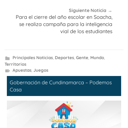
Siguiente Noticia
Para el cierre del año escolar en Soacha,
se realiza campaña para la inteligencia
vial de los estudiantes
Principales Noticias
,
Deportes
,
Gente
,
Mundo
,
Territorios
Apuestas
,
Juegos
Gobernación de Cundinamarca – Podemos
Casa