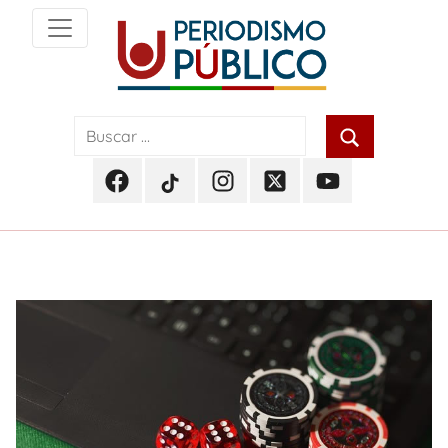
Skip
to
content
Noticias
Periodismo
y
actualidad
Público
de
Facebook
TikTok
Instagram
Twitter
Youtube
Soacha,
Periodismo
Periodismo
Periodismo
Periodismo
Periodismo
Bogotá
Público
Público
Público
Público
Público
y
Cundinamarca