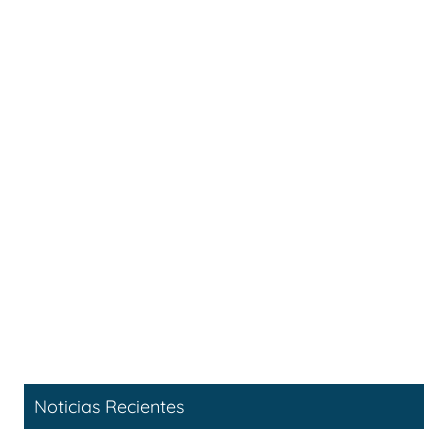
Noticias Recientes