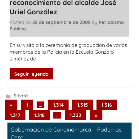
reconocimiento del alcalde José
Uriel González
Posted on
28 de septiembre de 2009
by
Periodismo
Público
En su visita a la ceremonia de graduación de varios
miembros de la Policía en la Escuela Gonzalo
Jiménez de
Seguir leyendo
Sibaté
Paginación
Previous
«
1
…
1.314
1.315
1.316
Posts
de
Next
1.317
1.318
…
1.322
»
Posts
entradas
Gobernación de Cundinamarca – Podemos
Casa