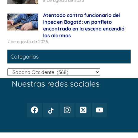
8 de agosto de 2026
Atentado contra funcionario del
Inpec en Bogotá: un panfleto
encontrado en la escena encendió
las alarmas
7 de agosto de 2026
Categorías
Categorías
Nuestras redes sociales
Facebook
TikTok
Instagram
Twitter
Youtube
Periodismo
Periodismo
Periodismo
Periodismo
Periodismo
Público
Público
Público
Público
Público