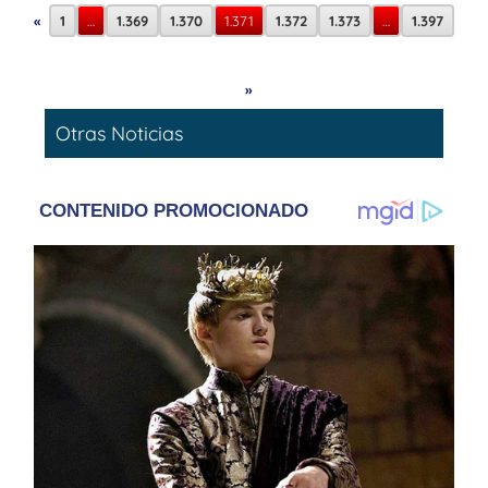
«
1
…
1.369
1.370
1.371
1.372
1.373
…
1.397
»
Otras Noticias