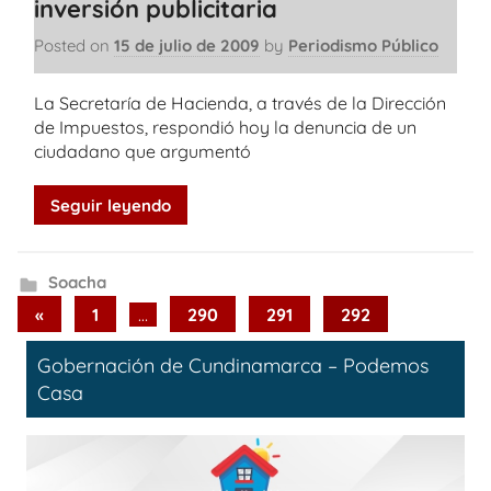
inversión publicitaria
Posted on
15 de julio de 2009
by
Periodismo Público
La Secretaría de Hacienda, a través de la Dirección
de Impuestos, respondió hoy la denuncia de un
ciudadano que argumentó
Seguir leyendo
Soacha
Paginación
Previous
«
1
…
290
291
292
Posts
de
Gobernación de Cundinamarca – Podemos
entradas
Casa