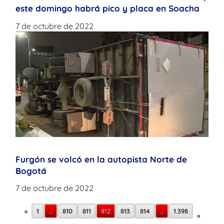
este domingo habrá pico y placa en Soacha
7 de octubre de 2022
Furgón se volcó en la autopista Norte de
Bogotá
7 de octubre de 2022
«
1
…
810
811
812
813
814
…
1.398
»