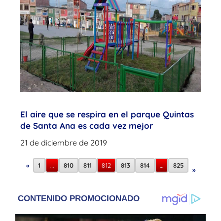
El aire que se respira en el parque Quintas
de Santa Ana es cada vez mejor
21 de diciembre de 2019
«
1
…
810
811
812
813
814
…
825
»