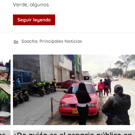
Verde, algunos
Seguir leyendo
Soacha
,
Principales Noticias
os
¿De quién es el espacio público en