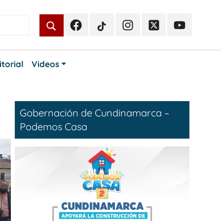
Facebook
TikTok
Instagram
Twitter
Youtube
Periodismo
Periodismo
Periodismo
Periodismo
Periodismo
Público
Público
Público
Público
Público
itorial
Videos
Gobernación de Cundinamarca –
Podemos Casa