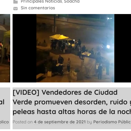
Principales Noticias
,
Soacha
Sin comentarios
[VIDEO] Vendedores de Ciudad
al
Verde promueven desorden, ruido 
peleas hasta altas horas de la noc
lico
Posted on
4 de septiembre de 2021
by
Periodismo Públi