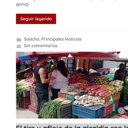
armó
Seguir leyendo
Soacha
,
Principales Noticias
Sin comentarios
El tire y afloje de la alcaldía con l