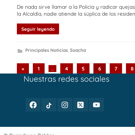
De nada sirve llamar a la Policía y radicar queja
la Alcaldía, nadie atiende la súplica de los reside
Seguir leyendo
Principales Noticias
,
Soacha
Paginación
Previous
«
1
…
4
5
6
7
8
Posts
Nuestras redes sociales
de
entradas
Facebook
TikTok
Instagram
Twitter
Youtube
Periodismo
Periodismo
Periodismo
Periodismo
Periodismo
Público
Público
Público
Público
Público