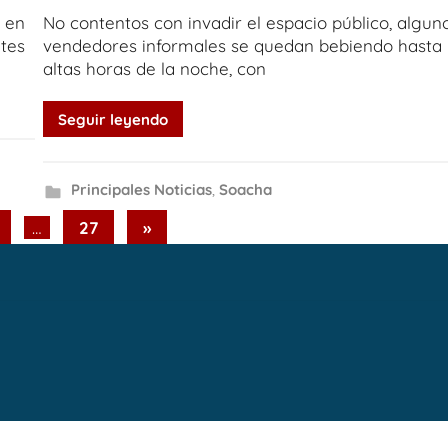
s en
No contentos con invadir el espacio público, algun
ntes
vendedores informales se quedan bebiendo hasta
altas horas de la noche, con
Seguir leyendo
Principales Noticias
,
Soacha
Next
…
27
»
Posts