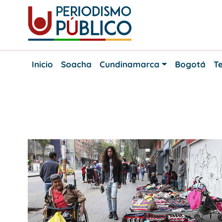
Skip
to
content
Noticias
Periodismo
y
Inicio
Soacha
Cundinamarca
Bogotá
Te
actualidad
Público
de
Soacha,
Bogotá
y
Etiqueta:
Espacio público
Cundinamarca