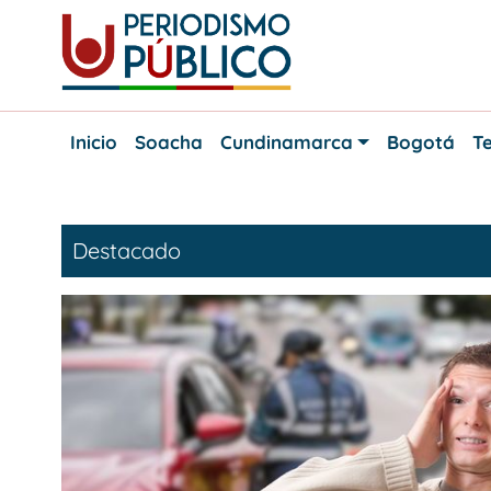
Skip
to
content
Noticias
Periodismo
y
Inicio
Soacha
Cundinamarca
Bogotá
Te
actualidad
Público
de
Soacha,
Bogotá
Destacado
y
Cundinamarca