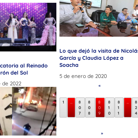
Lo que dejó la visita de Nicolá
García y Claudia López a
Soacha
catoria al Reinado
rón del Sol
5 de enero de 2020
e de 2022
«
1
…
8
8
8
8
8
…
8
0
0
0
1
1
2
7
8
9
0
1
4
»