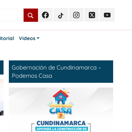
Facebook
TikTok
Instagram
Twitter
Youtube
Periodismo
Periodismo
Periodismo
Periodismo
Periodismo
Público
Público
Público
Público
Público
itorial
Videos
Gobernación de Cundinamarca –
Podemos Casa