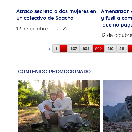
Amenanzan 
Atraco secreto a dos mujeres en
y fusil a co
un colectivo de Soacha
que no pagu
12 de octubre de 2022
12 de octubr
«
1
…
807
808
809
810
811