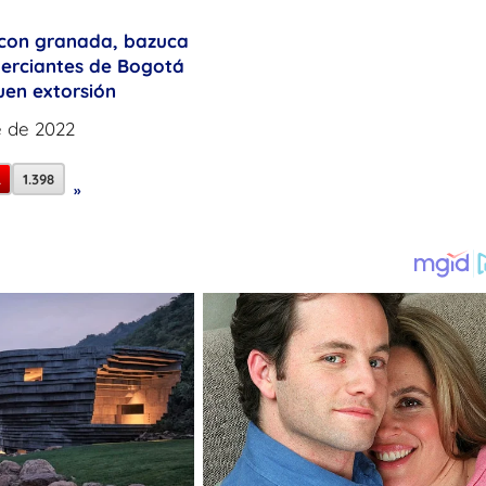
con granada, bazuca
merciantes de Bogotá
en extorsión
e de 2022
…
1.398
»